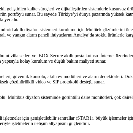
li geliştirilen kalite süreçleri ve dijitalleştirilen sistemlerle kusursuz 
r ürün portföyü sunar. Bu sayede Türkiye’yi dünya pazarında yüksek katm
a yer alır.
Android akıllı diyafon sistemleri kurulumu için Multitek çözümlerini ön
tralı ve yangın alarm paneli ihtiyaçlarını Antalya’da stoklu ürünlerle karş
ulut villa setleri ve iBOX Secure akıllı posta kutusu. İnternet üzerinde
en yapısıyla kolay kurulum ve düşük bakım maliyeti sunar.
panelleri, güvenlik konsolu, akıllı ev modülleri ve alarm dedektörleri. 
Yüksek çözünürlüklü video ve SIP protokolü desteği sunar.
u. Multibus diyafon sisteminde görüntülü daire monitörleri, çok daireli k
şletmeler için genişletilebilir santrallar (STAR1), büyük işletmeler içi
iyle işletmelerin iletişim altyapısını güçlendirir.