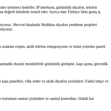
ürünler üretmeyi hedefler. IP interkom, görüntülü diyafon, telefon
a değerli ürünlerle temsil eder. Ayrıca tüm Türkiye’deki geniş iş
eriyoruz. Mevcut binalarda Multibus diyafon yenileme projeleri
ılıyoruz.
n uzaktan erişim, akıllı telefon entegrasyonu ve bulut yönetim paneli
Dokunmatik ekranlı monitörlerle görüntülü görüşme, kapı açma, güvenlik
apı panelleri, villa setler ve akıllı diyafon çözümleri. Farklı bütçe ve
n kurumsal santral çözümleri ve santral konsolları. Dahili hat