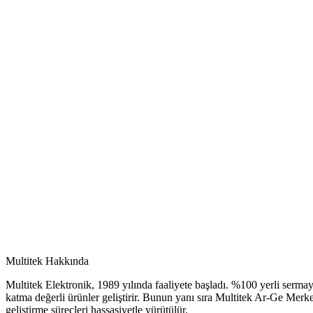
Multitek
Fiyat listesi
Görüntüle
Multitek Hakkında
Multitek Elektronik, 1989 yılında faaliyete başladı. %100 yerli sermay
katma değerli ürünler geliştirir. Bunun yanı sıra Multitek Ar-Ge Mer
geliştirme süreçleri hassasiyetle yürütülür.