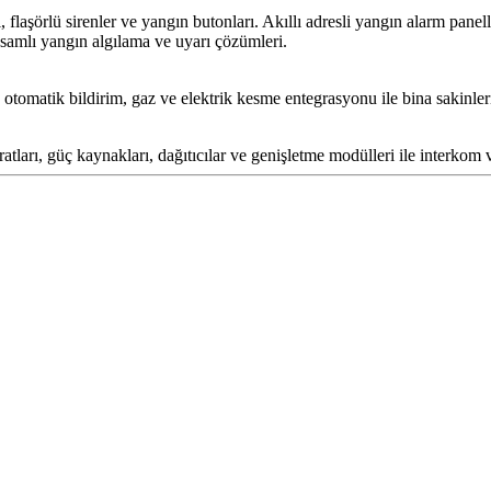
laşörlü sirenler ve yangın butonları. Akıllı adresli yangın alarm panelle
psamlı yangın algılama ve uyarı çözümleri.
otomatik bildirim, gaz ve elektrik kesme entegrasyonu ile bina sakinleri
tları, güç kaynakları, dağıtıcılar ve genişletme modülleri ile interkom 