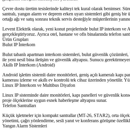
Çevre dostu üretim tesislerinde kaliteyi tek kural olarak benimser. Sürek
santralı, yangın alarm ve deprem erken uyarı sistemleri gibi geniş bi
ortağı ağı ve satış sonrası teknik servis desteğiyle müşterilerinin yanınd
Levent Elektrik olarak, yeni konut projelerinde bulut IP interkom ve 
gerçekleştiriyoruz. Ayrıca otel, hastane ve ofis binalarında telefon san
Ürün Grupları
Bulut IP İnterkom
Bulut tabanlı apartman interkom sistemleri, bulut güvenlik çözümleri, b
ile yeni nesil bina iletişim ve güvenlik altyapısı. Sunucu gerektirmey
Akıllı IP İnterkom (Android)
Android işletim sistemli daire monitörleri, geniş açılı kameralı kapı 
kamerası izleme ve akıllı ev kontrolü tek cihaz üzerinden yönetilir. 
Linux IP İnterkom ve Multibus Diyafon
Linux IP sisteminde daire monitörleri, kapı panelleri ve güvenlik konsol
proje ölçeklerine uygun esnek haberleşme altyapısı sunar.
Telefon Santralları
Küçük işletmeler için kompakt santrallar (MT-26, STAR2), orta ölçekli i
yönetimi, çağrı yönlendirme, sesli yanıt ve konferans görüşme özellikler
Yangın Alarm Sistemleri