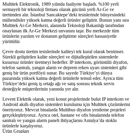
Multitek Elektronik, 1989 yılında faaliyete başladı. %100 yerli
sermayeli bir teknoloji firması olarak gücünü yerli Ar-Ge ve
üretimden alır. İstanbul Sancaktepe’deki tesislerinde bünyesindeki
mühendisler yüksek katma değerli ürünler geliştirir. Bunun yanı sıra
Multitek Ar-Ge Merkezi, alanında Teknoloji Bakanlığı tarafından
onaylanan ilk Ar-Ge Merkezi unvanını taşır. Bu merkezde tüm
ürünlerin yazılım ve donanım geliştirme süreçleri hassasiyetle
yürütülür.
Çevre dostu üretim tesislerinde kaliteyi tek kural olarak benimser.
Sürekli geliştirilen kalite süreçleri ve dijitalleştirilen sistemlerle
kusursuz ürünler üretmeyi hedefler. IP interkom, görüntülü diyafon,
telefon santralı, yangın alarm ve deprem erken uyarı sistemleri gibi
geniş bir ürün portföyü sunar. Bu sayede Türkiye’yi dünya
pazarında yüksek katma değerli ürünlerle temsil eder. Ayrıca tüm
Türkiye’deki geniş iş ortağı ağı ve satış sonrası teknik servis
desteğiyle müşterilerinin yanında yer alır.
Levent Elektrik olarak, yeni konut projelerinde bulut IP interkom ve
Android akıllı diyafon sistemleri kurulumu için Multitek çözümlerini
öneriyoruz. Mevcut binalarda Multibus diyafon yenileme projeleri
gerçekleştiriyoruz. Ayrıca otel, hastane ve ofis binalarında telefon
santralı ve yangın alarm paneli ihtiyaçlarını Antalya’da stoklu
ürünlerle karşılıyoruz.
Ürün Grupları