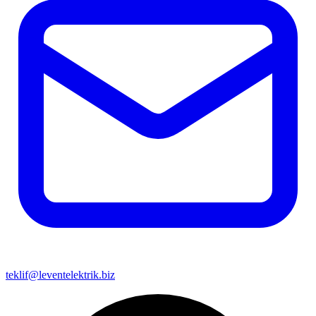
teklif@leventelektrik.biz