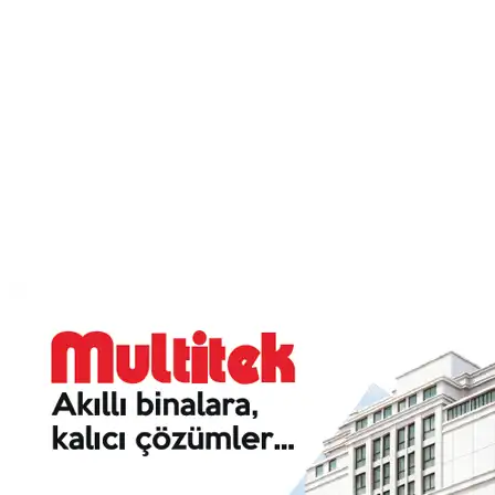
Multitek
Multitek
Fiyat Listesi
2025
2025 arşiv fiyat listesi
Görüntüle
Kataloğu Görüntüle