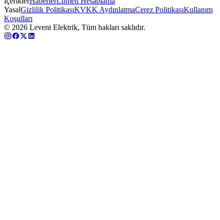
İçerikler
Haberler
Lümen Hesaplama
Yasal
Gizlilik Politikası
KVKK Aydınlatma
Çerez Politikası
Kullanım
Koşulları
©
2026
Levent Elektrik, Tüm hakları saklıdır.