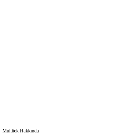
Multitek
Fiyat listesi
Görüntüle
Multitek Hakkında