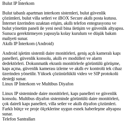
Bulut IP İnterkom
Bulut tabanlı apartman interkom sistemleri, bulut güvenlik
çözümleri, bulut villa setleri ve iBOX Secure akıllı posta kutusu.
İnternet üzerinden uzaktan erişim, akıllı telefon entegrasyonu ve
bulut yönetim paneli ile yeni nesil bina iletişim ve güvenlik altyapısı.
Sunucu gerektirmeyen yapısıyla kolay kurulum ve düşük bakım
maliyeti sunar.
Akıllı IP İnterkom (Android)
Android işletim sistemli daire monitörleri, geniş açılı kameralı kapı
panelleri, güvenlik konsolu, akıllı ev modülleri ve alarm
dedektörleri. Dokunmatik ekranlı monitörlerle görüntülü görüşme,
kapı açma, güvenlik kamerası izleme ve akıllı ev kontrolü tek cihaz
üzerinden yönetilir. Yüksek çözünürlüklü video ve SIP protokolü
desteği sunar.
Linux IP İnterkom ve Multibus Diyafon
Linux IP sisteminde daire monitörleri, kapı panelleri ve güvenlik
konsolu. Multibus diyafon sisteminde görüntülü daire monitörleri,
çok daireli kapı panelleri, villa setler ve akıllı diyafon çözümleri.
Farklı bütçe ve proje ölçeklerine uygun esnek haberleşme altyapısı
sunar.
Telefon Santralları