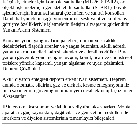
Küçük işletmeler için kompakt santrallar (MT-26, STAR2), orta
ölçekli işletmeler için genişletilebilir santrallar (STAR1), büyük
işletmeler için kurumsal santral çözümleri ve santral konsolları.
Dahili hat yönetimi, çağrı yönlendirme, sesli yanıt ve konferans
görüşme özellikleriyle işletmelerin iletişim altyapısını güçlendirir.
Yangın Alarm Sistemleri
Konvansiyonel yangın alarm panelleri, duman ve sıcaklık
dedektörleri, flaşörlü sirenler ve yangın butonları. Akıllı adresli
yangın alarm panelleri, adresli sirenler ve adresli modüller. Bina
yangın güvenlik yönetmeliğine uygun, konut, ticari ve endüstriyel
tesislere yönelik kapsamlı yangın algılama ve uyarı çözümleri.
Deprem Çözümleri
Akıllı diyafon entegreli deprem erken uyarı sistemleri. Deprem
anında otomatik bildirim, gaz ve elektrik kesme entegrasyonu ile
bina sakinlerinin güvenliğini artıran yeni nesil teknolojik çözümler.
Aksesuarlar
IP interkom aksesuarları ve Multibus diyafon aksesuarları. Montaj
aparatları, güç kaynakları, dağıtıcılar ve genişletme modülleri ile
interkom ve diyafon sistemlerinin tamamlayıcı bileşenleri.