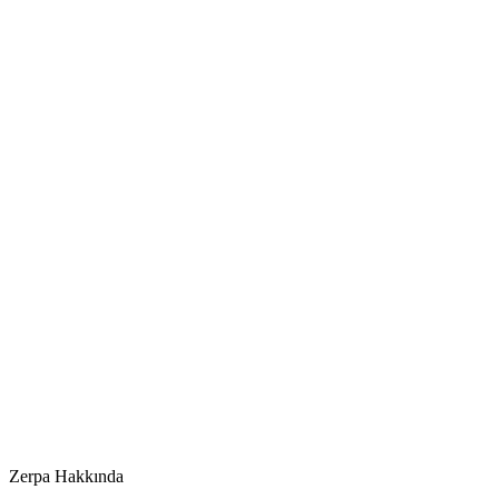
Zerpa
Fiyat listesi
Görüntüle
Zerpa Hakkında