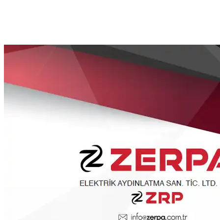
Zerpa
Zerpa
Fiyat Listesi
2024
2024 arşiv fiyat listesi
Görüntüle
Kataloğu Görüntüle