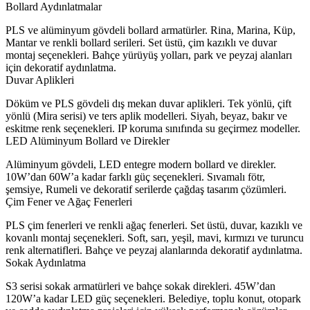
Bollard Aydınlatmalar
PLS ve alüminyum gövdeli bollard armatürler. Rina, Marina, Küp,
Mantar ve renkli bollard serileri. Set üstü, çim kazıklı ve duvar
montaj seçenekleri. Bahçe yürüyüş yolları, park ve peyzaj alanları
için dekoratif aydınlatma.
Duvar Aplikleri
Döküm ve PLS gövdeli dış mekan duvar aplikleri. Tek yönlü, çift
yönlü (Mira serisi) ve ters aplik modelleri. Siyah, beyaz, bakır ve
eskitme renk seçenekleri. IP koruma sınıfında su geçirmez modeller.
LED Alüminyum Bollard ve Direkler
Alüminyum gövdeli, LED entegre modern bollard ve direkler.
10W’dan 60W’a kadar farklı güç seçenekleri. Sıvamalı fötr,
şemsiye, Rumeli ve dekoratif serilerde çağdaş tasarım çözümleri.
Çim Fener ve Ağaç Fenerleri
PLS çim fenerleri ve renkli ağaç fenerleri. Set üstü, duvar, kazıklı ve
kovanlı montaj seçenekleri. Soft, sarı, yeşil, mavi, kırmızı ve turuncu
renk alternatifleri. Bahçe ve peyzaj alanlarında dekoratif aydınlatma.
Sokak Aydınlatma
S3 serisi sokak armatürleri ve bahçe sokak direkleri. 45W’dan
120W’a kadar LED güç seçenekleri. Belediye, toplu konut, otopark