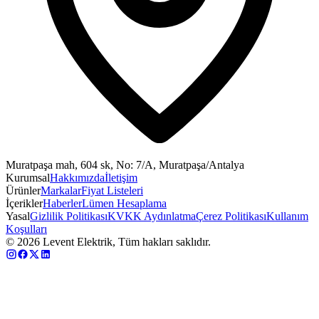
Muratpaşa mah, 604 sk, No: 7/A, Muratpaşa/Antalya
Kurumsal
Hakkımızda
İletişim
Ürünler
Markalar
Fiyat Listeleri
İçerikler
Haberler
Lümen Hesaplama
Yasal
Gizlilik Politikası
KVKK Aydınlatma
Çerez Politikası
Kullanım
Koşulları
©
2026
Levent Elektrik, Tüm hakları saklıdır.