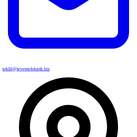
teklif@leventelektrik.biz