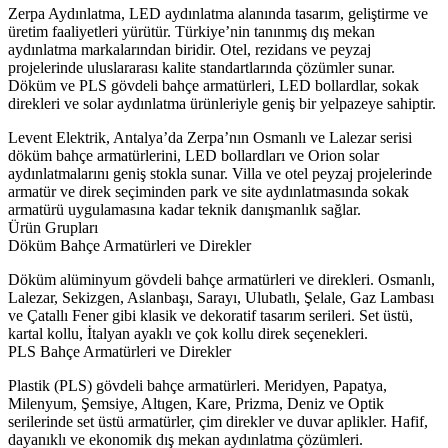
Zerpa Aydınlatma, LED aydınlatma alanında tasarım, geliştirme ve
üretim faaliyetleri yürütür. Türkiye’nin tanınmış dış mekan
aydınlatma markalarından biridir. Otel, rezidans ve peyzaj
projelerinde uluslararası kalite standartlarında çözümler sunar.
Döküm ve PLS gövdeli bahçe armatürleri, LED bollardlar, sokak
direkleri ve solar aydınlatma ürünleriyle geniş bir yelpazeye sahiptir.
Levent Elektrik, Antalya’da Zerpa’nın Osmanlı ve Lalezar serisi
döküm bahçe armatürlerini, LED bollardları ve Orion solar
aydınlatmalarını geniş stokla sunar. Villa ve otel peyzaj projelerinde
armatür ve direk seçiminden park ve site aydınlatmasında sokak
armatürü uygulamasına kadar teknik danışmanlık sağlar.
Ürün Grupları
Döküm Bahçe Armatürleri ve Direkler
Döküm alüminyum gövdeli bahçe armatürleri ve direkleri. Osmanlı,
Lalezar, Sekizgen, Aslanbaşı, Sarayı, Ulubatlı, Şelale, Gaz Lambası
ve Çatallı Fener gibi klasik ve dekoratif tasarım serileri. Set üstü,
kartal kollu, İtalyan ayaklı ve çok kollu direk seçenekleri.
PLS Bahçe Armatürleri ve Direkler
Plastik (PLS) gövdeli bahçe armatürleri. Meridyen, Papatya,
Milenyum, Şemsiye, Altıgen, Kare, Prizma, Deniz ve Optik
serilerinde set üstü armatürler, çim direkler ve duvar aplikler. Hafif,
dayanıklı ve ekonomik dış mekan aydınlatma çözümleri.