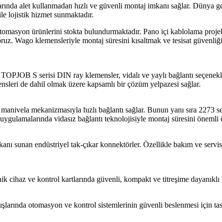
da alet kullanmadan hızlı ve güvenli montaj imkanı sağlar. Dünya gene
le lojistik hizmet sunmaktadır.
omasyon ürünlerini stokta bulundurmaktadır. Pano içi kablolama projele
uz. Wago klemensleriyle montaj süresini kısaltmak ve tesisat güvenliği
OPJOB S serisi DIN ray klemensler, vidalı ve yaylı bağlantı seçenekle
ensleri de dahil olmak üzere kapsamlı bir çözüm yelpazesi sağlar.
anivela mekanizmasıyla hızlı bağlantı sağlar. Bunun yanı sıra 2273 seri
t uygulamalarında vidasız bağlantı teknolojisiyle montaj süresini önemli ö
anı sunan endüstriyel tak-çıkar konnektörler. Özellikle bakım ve servis 
ik cihaz ve kontrol kartlarında güvenli, kompakt ve titreşime dayanıklı 
ışlarında otomasyon ve kontrol sistemlerinin güvenli beslenmesi için ta