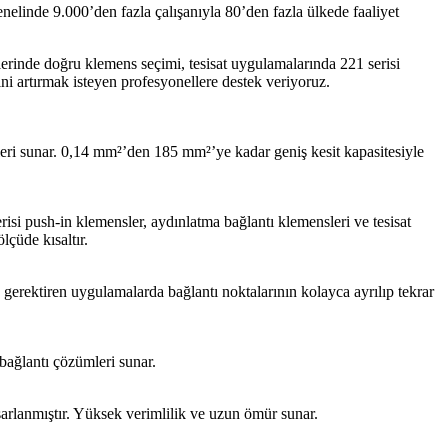
linde 9.000’den fazla çalışanıyla 80’den fazla ülkede faaliyet
rinde doğru klemens seçimi, tesisat uygulamalarında 221 serisi
ni artırmak isteyen profesyonellere destek veriyoruz.
ri sunar. 0,14 mm²’den 185 mm²’ye kadar geniş kesit kapasitesiyle
si push-in klemensler, aydınlatma bağlantı klemensleri ve tesisat
lçüde kısaltır.
gerektiren uygulamalarda bağlantı noktalarının kolayca ayrılıp tekrar
bağlantı çözümleri sunar.
sarlanmıştır. Yüksek verimlilik ve uzun ömür sunar.