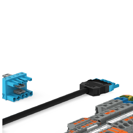
Wago
Wago
Fiyat Listesi
2026
Güncel fiyat listesi
Görüntüle
Kataloğu Görüntüle