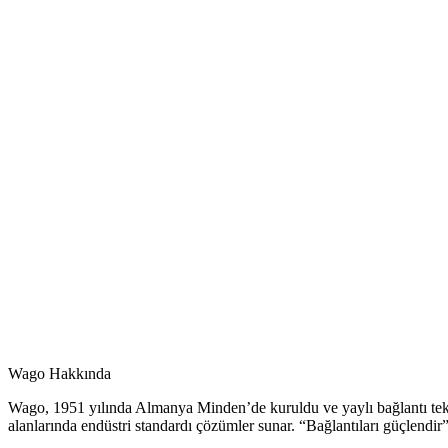
Wago
Fiyat listesi
Görüntüle
Wago Hakkında
Wago, 1951 yılında Almanya Minden’de kuruldu ve yaylı bağlantı teknolo
alanlarında endüstri standardı çözümler sunar. “Bağlantıları güçlendi