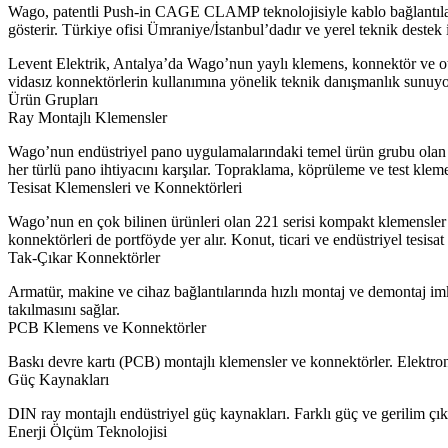
Wago, patentli Push-in CAGE CLAMP teknolojisiyle kablo bağlantıların
gösterir. Türkiye ofisi Ümraniye/İstanbul’dadır ve yerel teknik destek i
Levent Elektrik, Antalya’da Wago’nun yaylı klemens, konnektör ve ot
vidasız konnektörlerin kullanımına yönelik teknik danışmanlık sunuyor
Ürün Grupları
Ray Montajlı Klemensler
Wago’nun endüstriyel pano uygulamalarındaki temel ürün grubu olan T
her türlü pano ihtiyacını karşılar. Topraklama, köprüleme ve test klem
Tesisat Klemensleri ve Konnektörleri
Wago’nun en çok bilinen ürünleri olan 221 serisi kompakt klemensler m
konnektörleri de portföyde yer alır. Konut, ticari ve endüstriyel tesisa
Tak-Çıkar Konnektörler
Armatür, makine ve cihaz bağlantılarında hızlı montaj ve demontaj imk
takılmasını sağlar.
PCB Klemens ve Konnektörler
Baskı devre kartı (PCB) montajlı klemensler ve konnektörler. Elektron
Güç Kaynakları
DIN ray montajlı endüstriyel güç kaynakları. Farklı güç ve gerilim çık
Enerji Ölçüm Teknolojisi