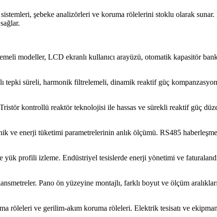
mleri, şebeke analizörleri ve koruma rölelerini stoklu olarak sunar. E
sağlar.
demeli modeller, LCD ekranlı kullanıcı arayüzü, otomatik kapasitör bank
epki süreli, harmonik filtrelemeli, dinamik reaktif güç kompanzasyonu 
stör kontrollü reaktör teknolojisi ile hassas ve sürekli reaktif güç dü
monik ve enerji tüketimi parametrelerinin anlık ölçümü. RS485 haberleş
ve yük profili izleme. Endüstriyel tesislerde enerji yönetimi ve faturala
rekansmetreler. Pano ön yüzeyine montajlı, farklı boyut ve ölçüm aralık
uma röleleri ve gerilim-akım koruma röleleri. Elektrik tesisatı ve ekipm