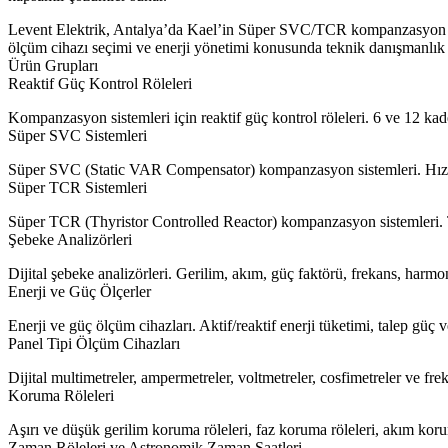
Levent Elektrik, Antalya’da Kael’in Süper SVC/TCR kompanzasyon siste
ölçüm cihazı seçimi ve enerji yönetimi konusunda teknik danışmanlık 
Ürün Grupları
Reaktif Güç Kontrol Röleleri
Kompanzasyon sistemleri için reaktif güç kontrol röleleri. 6 ve 12 ka
Süper SVC Sistemleri
Süper SVC (Static VAR Compensator) kompanzasyon sistemleri. Hızlı t
Süper TCR Sistemleri
Süper TCR (Thyristor Controlled Reactor) kompanzasyon sistemleri. Tri
Şebeke Analizörleri
Dijital şebeke analizörleri. Gerilim, akım, güç faktörü, frekans, har
Enerji ve Güç Ölçerler
Enerji ve güç ölçüm cihazları. Aktif/reaktif enerji tüketimi, talep güç 
Panel Tipi Ölçüm Cihazları
Dijital multimetreler, ampermetreler, voltmetreler, cosfimetreler ve f
Koruma Röleleri
Aşırı ve düşük gerilim koruma röleleri, faz koruma röleleri, akım kor
Zaman Röleleri ve Astronomik Zaman Saatleri