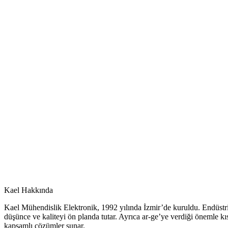
Kael
Fiyat listesi
Görüntüle
Kael Hakkında
Kael Mühendislik Elektronik, 1992 yılında İzmir’de kuruldu. Endüstri
düşünce ve kaliteyi ön planda tutar. Ayrıca ar-ge’ye verdiği önemle kı
kapsamlı çözümler sunar.