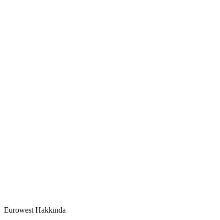
Eurowest
Fiyat listesi
Görüntüle
Eurowest Hakkında