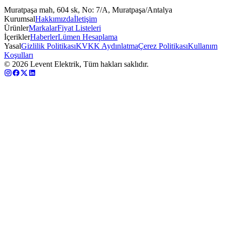
Muratpaşa mah, 604 sk, No: 7/A, Muratpaşa/Antalya
Kurumsal
Hakkımızda
İletişim
Ürünler
Markalar
Fiyat Listeleri
İçerikler
Haberler
Lümen Hesaplama
Yasal
Gizlilik Politikası
KVKK Aydınlatma
Çerez Politikası
Kullanım
Koşulları
©
2026
Levent Elektrik, Tüm hakları saklıdır.