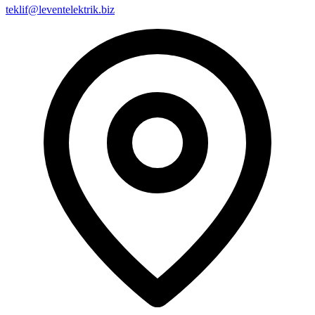
teklif@leventelektrik.biz