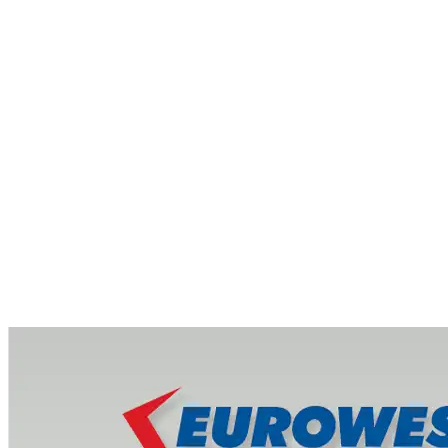
Eurowest
Eurowest
Fiyat Listesi
2025
2025 arşiv fiyat listesi
Görüntüle
Kataloğu Görüntüle