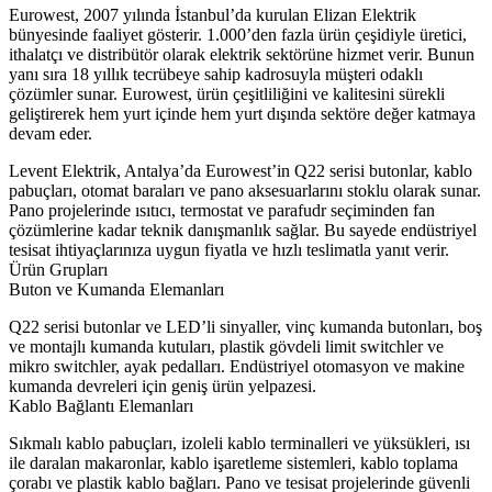
Eurowest, 2007 yılında İstanbul’da kurulan Elizan Elektrik
bünyesinde faaliyet gösterir. 1.000’den fazla ürün çeşidiyle üretici,
ithalatçı ve distribütör olarak elektrik sektörüne hizmet verir. Bunun
yanı sıra 18 yıllık tecrübeye sahip kadrosuyla müşteri odaklı
çözümler sunar. Eurowest, ürün çeşitliliğini ve kalitesini sürekli
geliştirerek hem yurt içinde hem yurt dışında sektöre değer katmaya
devam eder.
Levent Elektrik, Antalya’da Eurowest’in Q22 serisi butonlar, kablo
pabuçları, otomat baraları ve pano aksesuarlarını stoklu olarak sunar.
Pano projelerinde ısıtıcı, termostat ve parafudr seçiminden fan
çözümlerine kadar teknik danışmanlık sağlar. Bu sayede endüstriyel
tesisat ihtiyaçlarınıza uygun fiyatla ve hızlı teslimatla yanıt verir.
Ürün Grupları
Buton ve Kumanda Elemanları
Q22 serisi butonlar ve LED’li sinyaller, vinç kumanda butonları, boş
ve montajlı kumanda kutuları, plastik gövdeli limit switchler ve
mikro switchler, ayak pedalları. Endüstriyel otomasyon ve makine
kumanda devreleri için geniş ürün yelpazesi.
Kablo Bağlantı Elemanları
Sıkmalı kablo pabuçları, izoleli kablo terminalleri ve yüksükleri, ısı
ile daralan makaronlar, kablo işaretleme sistemleri, kablo toplama
çorabı ve plastik kablo bağları. Pano ve tesisat projelerinde güvenli