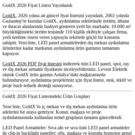
GoldX 2026 Fiyat Listesi Yayınlandı
GoldX
, 2026 yılına ait güncel fiyat listesini yayınladı. 2002 yılında
Gaziantep’te kurulan GoldX, aydınlatma sektöründe üretim, ithalat
ve ihracat alanlarında faaliyet gösteren yerli bir markadır. 10.000 m²
büyüklüğündeki üretim tesisinde 110 kişilik ekibiyle çalışan firma,
yerli üretime önem veren yapısıyla sektörde güçlü bir konuma
sahiptir. Yeni liste, LED panel armatürlerden dış mekan aydınlatma
ürünlerine kadar markanın aydınlatma ürün gamının tamamını
kapsıyor.
GoldX 2026 PDF fiyat listesini
indirerek tüm LED panel, spot, ray
ve dış mekan armatür fiyatlarını inceleyebilirsiniz.
Levent Elektrik
olarak GoldX ürün gamını Antalya’daki mağazamızda
bulunduruyor; aydınlatma projeleriniz için fiyat listesi, stok, teklif ve
proje bazlı tedarik desteği sunuyoruz.
GoldX 2026 Fiyat Listesindeki Ürün Grupları
Yeni liste, GoldX’in iç mekan ve dış mekan aydınlatma ürün
ailelerini bir araya getiriyor. Konut, mağaza ve proje
aydınlatmasında kullanılan temel grupların tamamı güncellendi.
LED Panel Armatürler:
Sıva altı ve sıva üstü LED panel armatürler
ile clip-in backlight paneller; ofis, mağaza ve konutta homojen genel