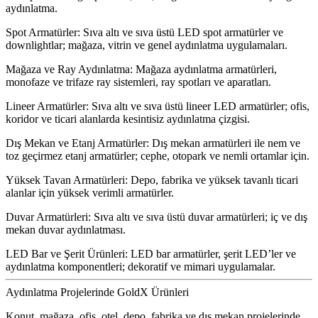
aydınlatma.
Spot Armatürler:
Sıva altı ve sıva üstü LED spot armatürler ve
downlightlar; mağaza, vitrin ve genel aydınlatma uygulamaları.
Mağaza ve Ray Aydınlatma:
Mağaza aydınlatma armatürleri,
monofaze ve trifaze ray sistemleri, ray spotları ve aparatları.
Lineer Armatürler:
Sıva altı ve sıva üstü lineer LED armatürler; ofis,
koridor ve ticari alanlarda kesintisiz aydınlatma çizgisi.
Dış Mekan ve Etanj Armatürler:
Dış mekan armatürleri ile nem ve
toz geçirmez etanj armatürler; cephe, otopark ve nemli ortamlar için.
Yüksek Tavan Armatürleri:
Depo, fabrika ve yüksek tavanlı ticari
alanlar için yüksek verimli armatürler.
Duvar Armatürleri:
Sıva altı ve sıva üstü duvar armatürleri; iç ve dış
mekan duvar aydınlatması.
LED Bar ve Şerit Ürünleri:
LED bar armatürler, şerit LED’ler ve
aydınlatma komponentleri; dekoratif ve mimari uygulamalar.
Aydınlatma Projelerinde GoldX Ürünleri
Konut, mağaza, ofis, otel, depo, fabrika ve dış mekan projelerinde