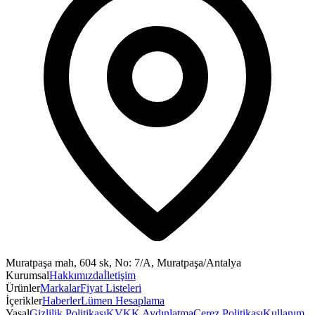
Muratpaşa mah, 604 sk, No: 7/A, Muratpaşa/Antalya
Kurumsal
Hakkımızda
İletişim
Ürünler
Markalar
Fiyat Listeleri
İçerikler
Haberler
Lümen Hesaplama
Yasal
Gizlilik Politikası
KVKK Aydınlatma
Çerez Politikası
Kullanım