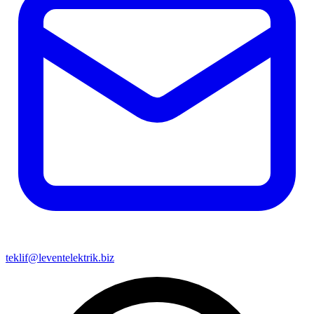
teklif@leventelektrik.biz